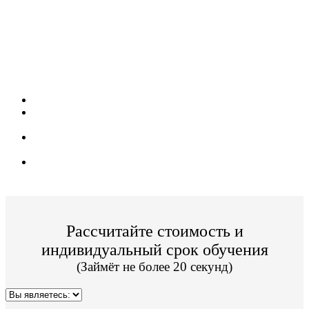
Для кого: Руководителей, экспертов,
специалистов, контрактных управляющих по
закупкам для государственных и
муниципальных нужд
Стоимость обучения от 3 000р;
Удостоверение о повышении квалификации и дипломы
с Гербом РФ;
Гарантия на дипломы и удостоверения, восстановление
документов бесплатно;
Доставка документов по России бесплатно;
Рассчитайте стоимость и
индивидуальный срок обучения
(Займёт не более 20 секунд)