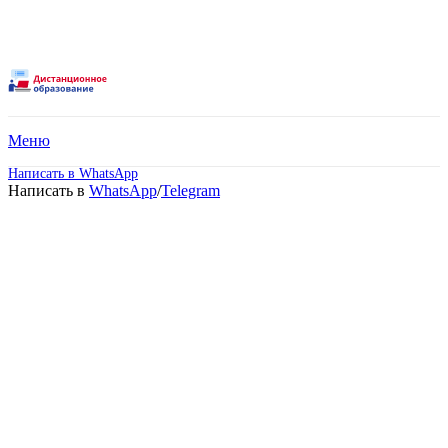
Меню
Написать в WhatsApp
Написать в
WhatsApp
/
Telegram
Пройдите обучение по 44
ФЗ в Абакане – 100%
Дистанционно без отрыва
от семьи и работы!