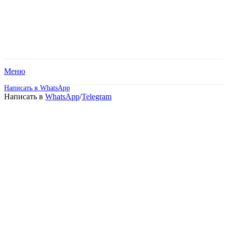
Меню
Написать в WhatsApp
Написать в
WhatsApp
/
Telegram
Дистанционное обучение
в техникуме после 11
класса в Абакане!
Срок обучения от 2 лет 5 месяцев.
Поступите без вступительных испытаний и