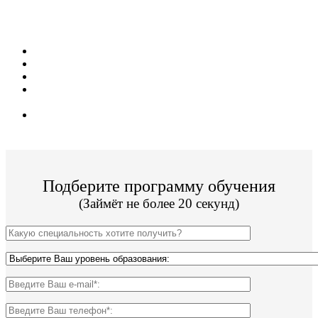
условия обучения для жителей из г. Абакан!
Поступить и учиться легко;
10 программ подготовки;
Цена от 16 000р за семестр обучения;
Техникум имеет действующую лицензию и гос.
аккредитацию;
По окончании Вы получите диплом Гос. образца.
Подберите программу обучения
(Займёт не более 20 секунд)