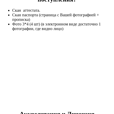
Скан аттестата.
Скан паспорта (страница с Вашей фотографией +
прописка)
Фото 3*4 (4 шт) (в электронном виде достаточно 1
фотографии, где видно лицо)
Стоимость и сроки обучения
После 9 класса
Цена: от 16 000 р/семестр
Срок обучения: от 2 лет 10 месяцев.
После 11 класса
Цена: от 16 000 р/семестр
Срок обучения: от 1 года 10 месяцев.
Аккредитация и Лицензия