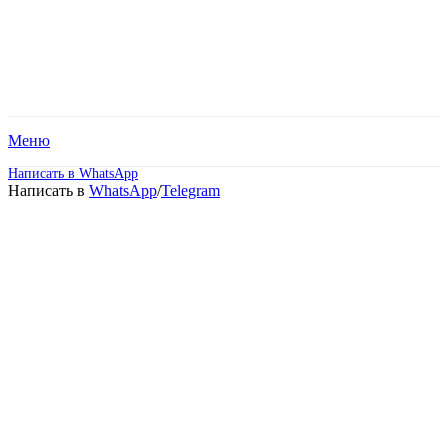
Меню
Написать в WhatsApp
Написать в
WhatsApp
/
Telegram
Гуманитарный техникум
экономики и права.
Дистанционное обучение!
Поступите в престижный Московский
техникум не выходя из дома! Специальные