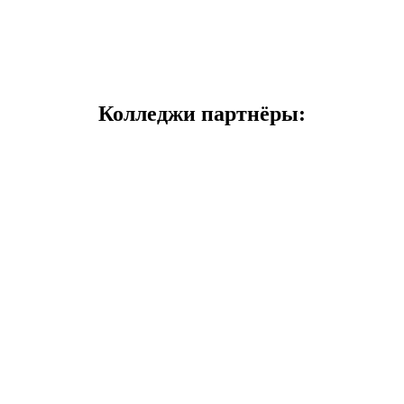
После 11 класса
Цена: от 11 000 р/семестр
Срок обучения: от 2 лет 10 месяцев.
Колледжи партнёры: