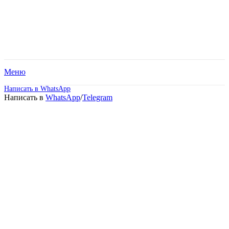
Меню
Написать в WhatsApp
Написать в
WhatsApp
/
Telegram
Дистанционное обучение:
среднее
профессиональное
образование в Абакане.
Идёт набор!