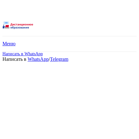
Меню
Написать в WhatsApp
Написать в
WhatsApp
/
Telegram
Поможем подобрать
программу обучения и
поступить в
престижный ВУЗ или