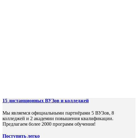
колледж с
дистанционной
формой обучения!
Процесс поступления займёт не
более 7 дней.
По окончании обучения Вы получите
диплом гос. образца!
Наши услуги для Вас 0руб.!
15 дистанционных ВУЗов и колледжей
Мы являемся официальными партнёрами 5 ВУЗов, 8
колледжей и 2 академии повышения квалификации.
Предлагаем более 2000 программ обучения!
Поступить легко