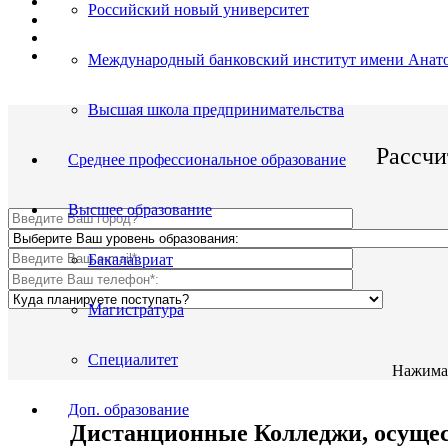
Поступить и учиться легко;
Российский новый университет
Цена от 12 500р./семестр обучения;
Престижный Колледж;
По окончании Вы получите диплом Гос. образца.
Международный банковский институт имени Анато
Высшая школа предпринимательства
Рассчи
Среднее профессиональное образование
Высшее образование
Бакалавриат
Магистратура
Специалитет
Нажимая
Доп. образование
Дистанционные Колледжи, осущест