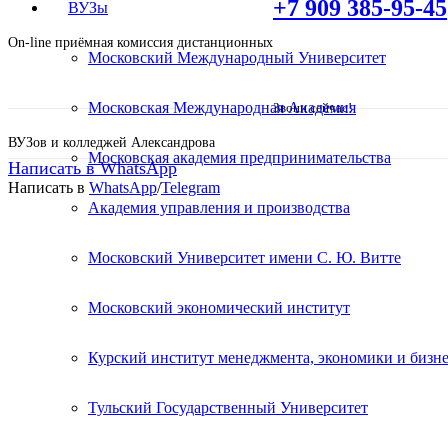
+7 909 385-95-45
ВУЗы
On-line приёмная комиссия дистанционных
Московский Международный Университет
Московская Международная Академия
Звони сейчас!
ВУЗов и колледжей Александрова
Московская академия предпринимательства
Написать в WhatsApp
Написать в
WhatsApp
/
Telegram
Академия управления и производства
Среднее профессиональное
Московский Университет имени С. Ю. Витте
обучение!
Московский экономический институт
Курский институт менеджмента, экономики и бизне
Поступите в престижный Колледж не выходя 
Специальные условия обучения для жителей и
Тульский Государственный Университет