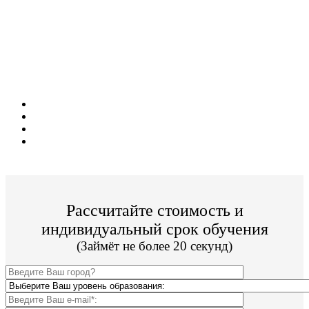
Поступите в престижный ВУЗ не выходя из
дома!
Специальные условия обучения для жителей
из г. Александров!
Поступить и учиться легко;
Цена от 29 000р./семестр обучения;
Престижный ВУЗ;
По окончании Вы получите диплом Гос. образца.
Рассчитайте стоимость и
индивидуальный срок обучения
(Займёт не более 20 секунд)