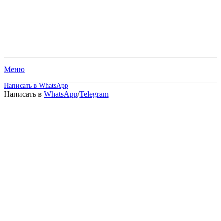
Меню
Написать в WhatsApp
Написать в
WhatsApp
/
Telegram
Высшее образование –
Финансы и кредит
(Магистратура).
Дистанционное обучение!