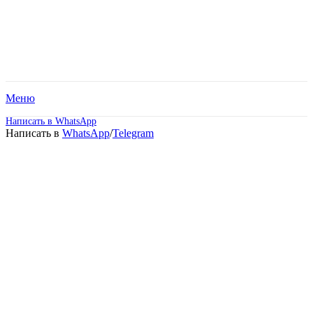
Меню
Написать в WhatsApp
Написать в
WhatsApp
/
Telegram
Высшее образование –
Реклама и связи с
общественностью
(Бакалавриат).
Дистанционное обучение!