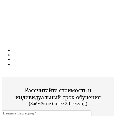
Поступите в престижный ВУЗ не выходя из
дома!
Специальные условия обучения для жителей
из г. Александров!
Поступить и учиться легко;
Цена от 19 800р./семестр обучения;
Престижный Московский ВУЗ;
По окончании Вы получите диплом Гос. образца.
Рассчитайте стоимость и
индивидуальный срок обучения
(Займёт не более 20 секунд)