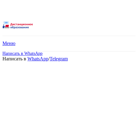
Меню
Написать в WhatsApp
Написать в
WhatsApp
/
Telegram
Среднее
профессиональное
образование –
Программирование в
компьютерных системах.