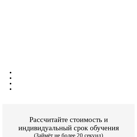
Дистанционное обучение!
Поступите в престижный Колледж не
выходя из дома!
Специальные условия обучения для жителей
из г. Альметьевск!
Поступить и учиться легко;
Цена от 14 000р./семестр обучения;
Престижный Колледж;
По окончании Вы получите диплом Гос. образца.
Рассчитайте стоимость и
индивидуальный срок обучения
(Займёт не более 20 секунд)