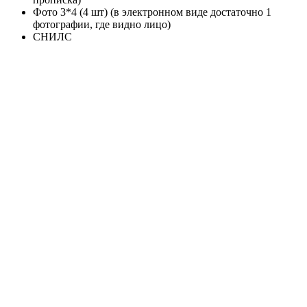
Фото 3*4 (4 шт) (в электронном виде достаточно 1
фотографии, где видно лицо)
СНИЛС
Стоимость и сроки обучения
Первое высшее образование
Цена: от 52 000 р/семестр
Срок обучения: от 4 лет 7 месяцев.
Второе высшее образование
Цена: от 52 000 р/семестр
Срок обучения: от 4 лет 7 месяцев.
Магистратура
Цена: от 68 250 р/семестр