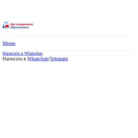
Меню
Написать в WhatsApp
Написать в
WhatsApp
/
Telegram
Международный
банковский институт
имени Анатолия Собчака.
Дистанционное обучение!