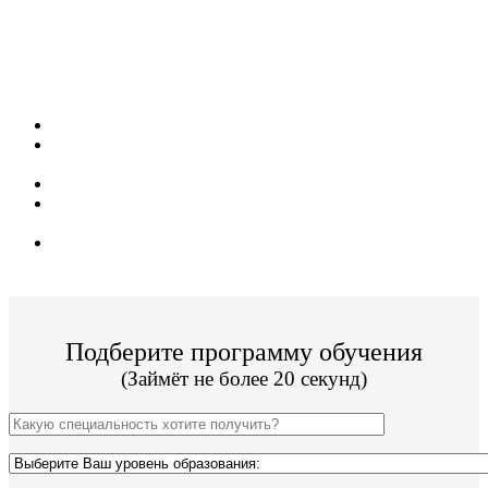
Поступите в престижный Московский ВУЗ
не выходя из дома! Специальные условия
обучения для жителей из г. Астрахань!
Поступить и учиться легко;
8 программ подготовки бакалавриата, специалитета и
магистратуры;
Цена от 52 000р за семестр обучения;
ВУЗ имеет действующую лицензию и гос.
аккредитацию;
По окончании Вы получите диплом Гос. образца.
Подберите программу обучения
(Займёт не более 20 секунд)