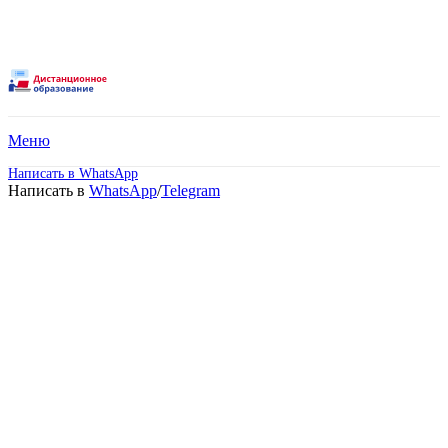
Меню
Написать в WhatsApp
Написать в
WhatsApp
/
Telegram
Высшее образование –
Таможенное дело
(Специалитет).
Дистанционное обучение!