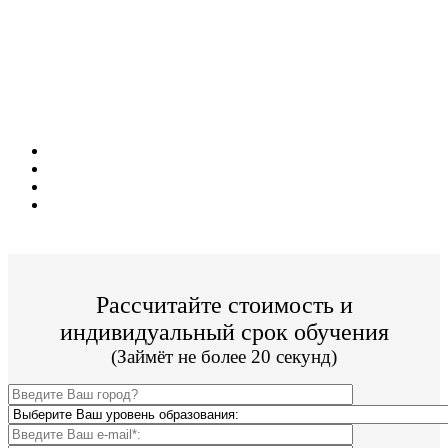
Поступите в престижный ВУЗ не выходя из
дома!
Специальные условия обучения для жителей
из г. Белебей!
Поступить и учиться легко;
Цена от 18 000р./семестр обучения;
Престижные ВУЗы;
По окончании Вы получите диплом Гос. образца.
Рассчитайте стоимость и
индивидуальный срок обучения
(Займёт не более 20 секунд)