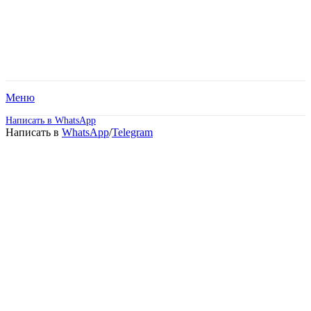
Меню
Написать в WhatsApp
Написать в
WhatsApp
/
Telegram
Международный
Восточно-Европейский
колледж. Дистанционное
обучение!