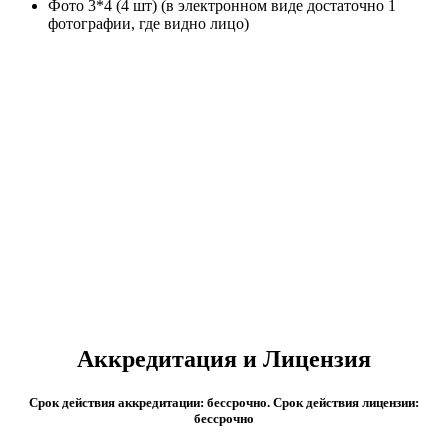
Фото 3*4 (4 шт) (в электронном виде достаточно 1
фотографии, где видно лицо)
Стоимость и сроки обучения
После 9 класса
Цена: от 22 000 р/семестр
Срок обучения: от 3 лет 6 месяцев.
После 11 класса
Цена: от 22 000 р/семестр
Срок обучения: от 1 года 6 месяцев.
Аккредитация и Лицензия
Срок действия аккредитации: бессрочно. Срок действия лицензии:
бессрочно