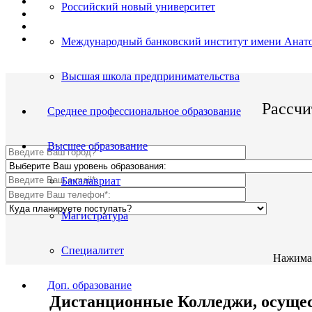
Поступить и учиться легко;
Российский новый университет
Цена от 12 500р./семестр обучения;
Престижный Колледж;
По окончании Вы получите диплом Гос. образца.
Международный банковский институт имени Анато
Высшая школа предпринимательства
Рассчи
Среднее профессиональное образование
Высшее образование
Бакалавриат
Магистратура
Специалитет
Нажимая
Доп. образование
Дистанционные Колледжи, осущес