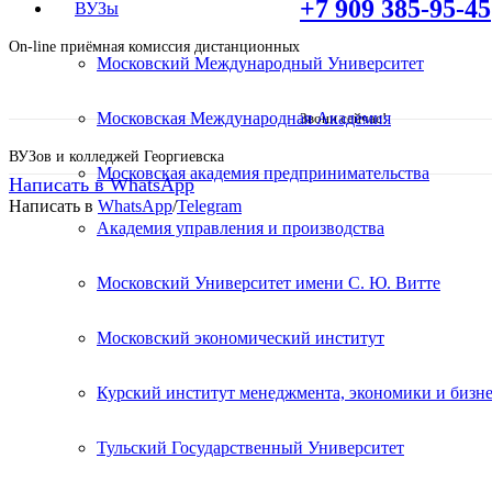
+7 909 385-95-45
ВУЗы
On-line приёмная комиссия дистанционных
Московский Международный Университет
Московская Международная Академия
Звони сейчас!
ВУЗов и колледжей Георгиевска
Московская академия предпринимательства
Написать в WhatsApp
Написать в
WhatsApp
/
Telegram
Академия управления и производства
Среднее профессиональное
Московский Университет имени С. Ю. Витте
обеспечения. Дистанционн
Московский экономический институт
Курский институт менеджмента, экономики и бизне
Поступите в престижный Колледж не выходя 
Специальные условия обучения для жителей из
Тульский Государственный Университет