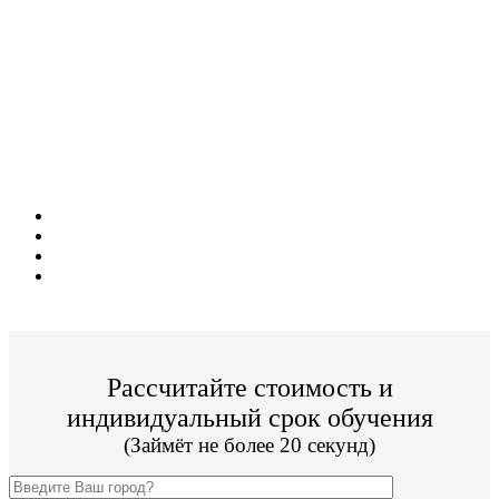
Поступите в престижный ВУЗ не выходя из
дома!
Специальные условия обучения для жителей
из г. Георгиевск!
Поступить и учиться легко;
Цена от 19 800р./семестр обучения;
Престижный Московский ВУЗ;
По окончании Вы получите диплом Гос. образца.
Рассчитайте стоимость и
индивидуальный срок обучения
(Займёт не более 20 секунд)