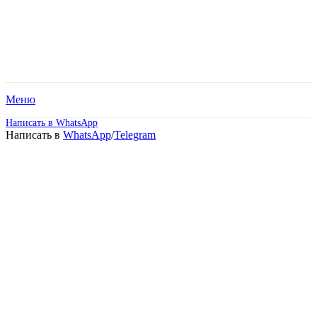
Меню
Написать в WhatsApp
Написать в
WhatsApp
/
Telegram
Высшее образование –
Реклама и связи с
общественностью
(Бакалавриат).
Дистанционное обучение!