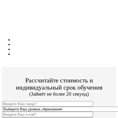
Поступите в престижный ВУЗ не выходя из
дома!
Специальные условия обучения для жителей
из г. Губкин!
Поступить и учиться легко;
Цена от 20 000р./семестр обучения;
Престижные ВУЗы;
По окончании Вы получите диплом Гос. образца.
Рассчитайте стоимость и
индивидуальный срок обучения
(Займёт не более 20 секунд)