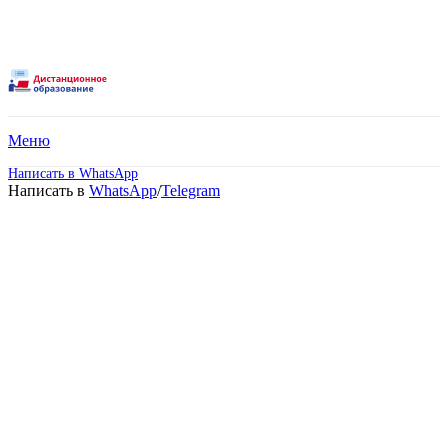
Меню
Написать в WhatsApp
Написать в
WhatsApp
/
Telegram
Высшее образование –
Экономика
(Магистратура).
Дистанционное обучение!