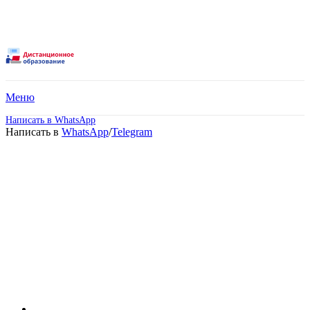
Меню
Написать в WhatsApp
Написать в
WhatsApp
/
Telegram
Дистанционное обучение
в техникуме в Губкине!
Получите качественные знания и диплом
гос. образца online!
8 престижных техникумов и колледжей;