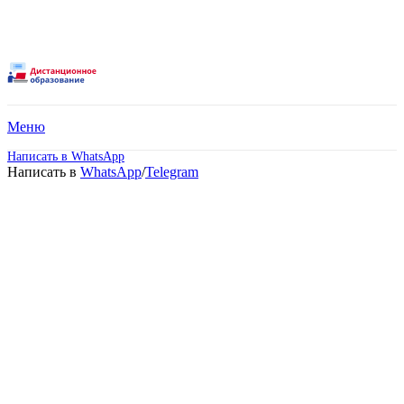
Меню
Написать в WhatsApp
Написать в
WhatsApp
/
Telegram
Магистратура в ВУЗах
Йошкар-Олы
дистанционно! Идёт
набор!