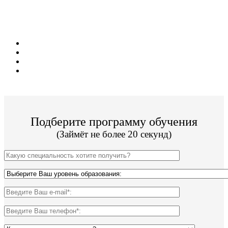
Поступи и учись в престижном ВУЗе не
выходя из дома!
9 направлений обучения;
Стоимость от 20 000р за семестр обучения;
Срок обучения от 2 лет 6 месяцев;
По окончании Вы получите диплом Гос. образца.
Подберите программу обучения
(Займёт не более 20 секунд)