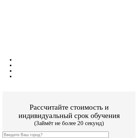
Поступите в престижный ВУЗ не выходя из
дома!
Специальные условия обучения для жителей
из г. Кемерово!
Поступить и учиться легко;
Цена от 19 800р./семестр обучения;
Престижный ВУЗ;
По окончании Вы получите диплом Гос. образца.
Рассчитайте стоимость и
индивидуальный срок обучения
(Займёт не более 20 секунд)