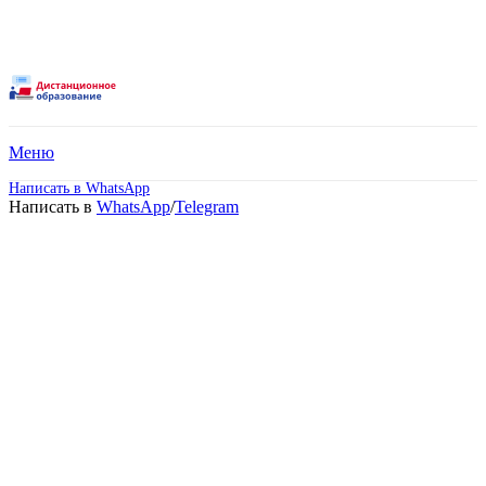
Меню
Написать в WhatsApp
Написать в
WhatsApp
/
Telegram
Высшее образование –
Электроэнергетика и
электротехника
(Бакалавриат).
Дистанционное обучение!