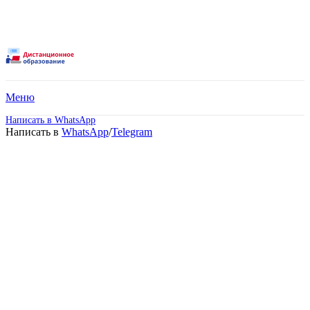
Меню
Написать в WhatsApp
Написать в
WhatsApp
/
Telegram
Среднее
профессиональное
образование –
Коммерция.
Дистанционное обучение!