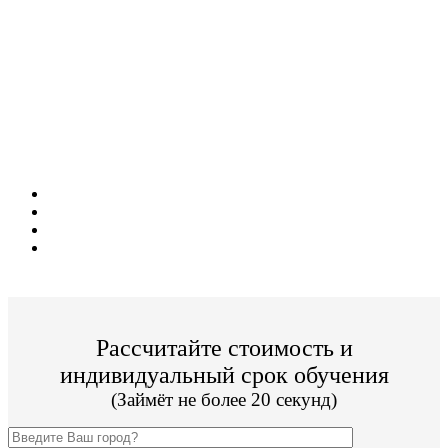
Поступите в престижный Колледж не
выходя из дома!
Специальные условия обучения для жителей
из г. Мичуринск!
Поступить и учиться легко;
Цена от 12 500р./семестр обучения;
Престижный Колледж;
По окончании Вы получите диплом Гос. образца.
Рассчитайте стоимость и
индивидуальный срок обучения
(Займёт не более 20 секунд)