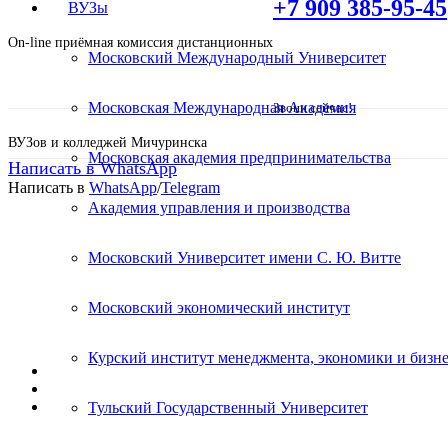
+7 909 385-95-45
ВУЗы
On-line приёмная комиссия дистанционных
Московский Международный Университет
Московская Международная Академия
Звони сейчас!
ВУЗов и колледжей Мичуринска
Московская академия предпринимательства
Написать в WhatsApp
Написать в
WhatsApp
/
Telegram
Академия управления и производства
Получите второе высшее о
Московский Университет имени С. Ю. Витте
Московский экономический институт
Диплом гос. образца уже через 2 года 6 месяц
Курский институт менеджмента, экономики и бизне
28 программ обучения;
Стоимость от 18 000р/сем.;
Срок обучения от 2 лет 6 месяцев;
Тульский Государственный Университет