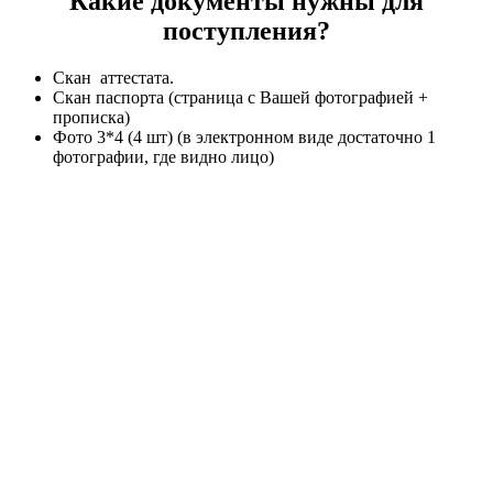
Какие документы нужны для
поступления?
Скан аттестата.
Скан паспорта (страница с Вашей фотографией +
прописка)
Фото 3*4 (4 шт) (в электронном виде достаточно 1
фотографии, где видно лицо)
Стоимость и сроки обучения
После 9 класса
Цена: от 16 000 р/семестр
Срок обучения: от 2 лет 10 месяцев.
После 11 класса
Цена: от 16 000 р/семестр
Срок обучения: от 1 года 10 месяцев.