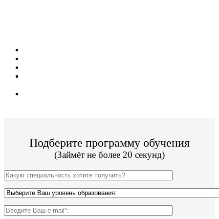
условия обучения для жителей из г.
Мичуринск!
Поступить и учиться легко;
10 программ подготовки;
Цена от 16 000р за семестр обучения;
Техникум имеет действующую лицензию и гос.
аккредитацию;
По окончании Вы получите диплом Гос. образца.
Подберите программу обучения
(Займёт не более 20 секунд)