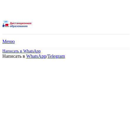
Меню
Написать в WhatsApp
Написать в
WhatsApp
/
Telegram
Гуманитарный техникум
экономики и права.
Дистанционное обучение!
Поступите в престижный Московский
техникум не выходя из дома! Специальные