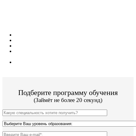
Поступите в престижный колледж не выходя
из дома! Специальные условия обучения для
жителей из г. Мичуринск!
Поступить и учиться легко;
3 программы подготовки;
Цена от 10 000р за семестр обучения;
Колледж имеет действующую лицензию и гос.
аккредитацию;
По окончании Вы получите диплом Гос. образца.
Подберите программу обучения
(Займёт не более 20 секунд)