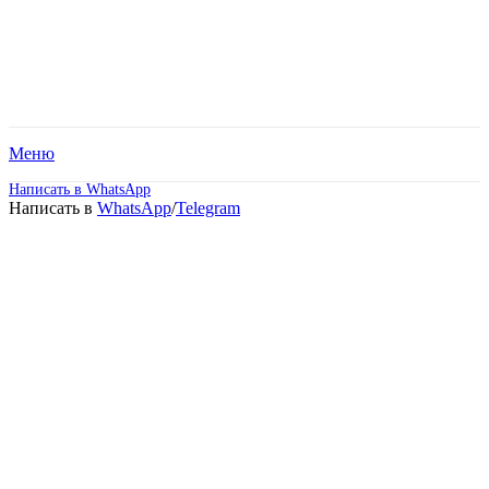
Меню
Написать в WhatsApp
Написать в
WhatsApp
/
Telegram
Новый колледж
современного
образования.
Дистанционное обучение!