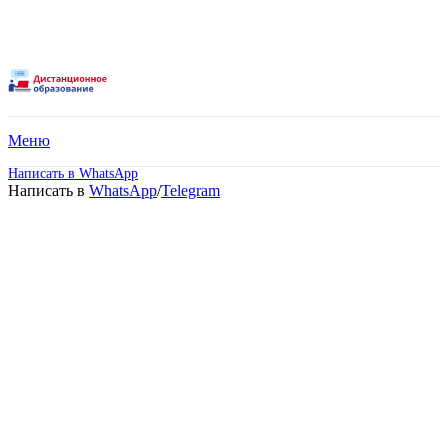
Меню
Написать в WhatsApp
Написать в
WhatsApp
/
Telegram
Дистанционное обучение
в техникуме после 9
класса в Москве!
Поступите без вступительных испытаний.
Срок обучения от 3 лет 10 месяцев!