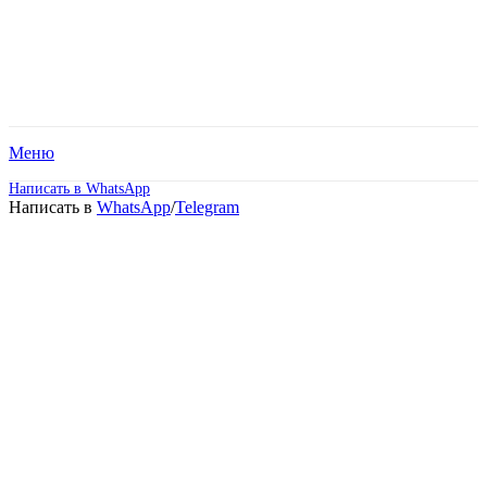
Меню
Написать в WhatsApp
Написать в
WhatsApp
/
Telegram
Высшее образование –
Информатика и
вычислительная техника
(Бакалавриат).
Дистанционное обучение!