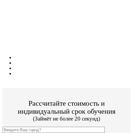
Поступите в престижный ВУЗ не выходя из
дома!
Специальные условия обучения для жителей
из г. Москва!
Поступить и учиться легко;
Цена от 19 800р./семестр обучения;
Престижный ВУЗ;
По окончании Вы получите диплом Гос. образца.
Рассчитайте стоимость и
индивидуальный срок обучения
(Займёт не более 20 секунд)