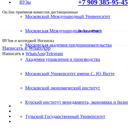
+7 909 385-95-45
ВУЗы
On-line приёмная комиссия дистанционных
Московский Международный Университет
Московская Международная Академия
Звони сейчас!
ВУЗов и колледжей Ногинска
Московская академия предпринимательства
Написать в WhatsApp
Написать в
WhatsApp
/
Telegram
Академия управления и производства
Дистанционное обучение в 
Московский Университет имени С. Ю. Витте
Московский экономический институт
Срок обучения от 2 лет 5 месяцев. Поступит
Курский институт менеджмента, экономики и бизне
Диплом гос образца;
Стоимость от 11 000 руб/сем;
19 программ обучения;
Тульский Государственный Университет
Поступить и учиться легко;