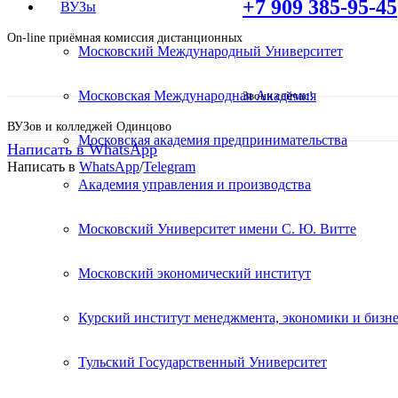
+7 909 385-95-45
ВУЗы
On-line приёмная комиссия дистанционных
Московский Международный Университет
Московская Международная Академия
Звони сейчас!
ВУЗов и колледжей Одинцово
Московская академия предпринимательства
Написать в WhatsApp
Написать в
WhatsApp
/
Telegram
Академия управления и производства
Среднее профессиональное
Московский Университет имени С. Ю. Витте
обучение!
Московский экономический институт
Курский институт менеджмента, экономики и бизне
Поступите в престижный Колледж не выходя 
Специальные условия обучения для жителей и
Тульский Государственный Университет