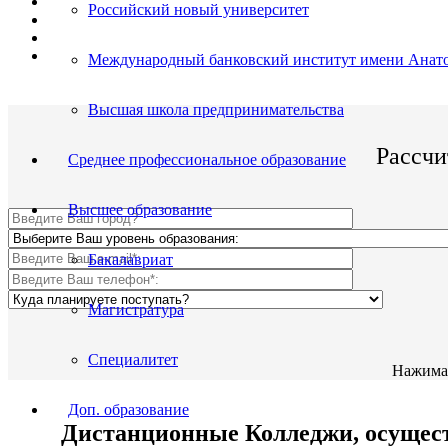
Поступить и учиться легко;
Российский новый университет
Цена от 12 500р./семестр обучения;
Престижный Колледж;
По окончании Вы получите диплом Гос. образца.
Международный банковский институт имени Анато
Высшая школа предпринимательства
Рассчи
Среднее профессиональное образование
Высшее образование
Бакалавриат
Магистратура
Специалитет
Нажимая
Доп. образование
Дистанционные Колледжи, осущест