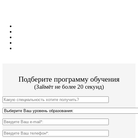
Поступите без вступительных испытаний
уже сейчас!
Набор после 9 и 11 классов;
8 престижных колледжей и техникумов;
19 направлений обучения;
Цена от 11 000р за семестр обучения;
По окончании Вы получите диплом Гос. образца.
Подберите программу обучения
(Займёт не более 20 секунд)