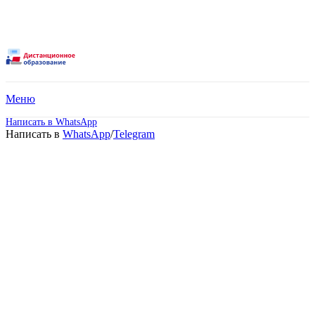
Меню
Написать в WhatsApp
Написать в
WhatsApp
/
Telegram
Дистанционное обучение
в государственных
колледжах в Одинцово.
Идёт набор!