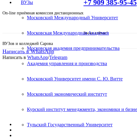
+7 909 385-95-45
ВУЗы
On-line приёмная комиссия дистанционных
Московский Международный Университет
Московская Международная Академия
Звони сейчас!
ВУЗов и колледжей Сарова
Московская академия предпринимательства
Написать в WhatsApp
Написать в
WhatsApp
/
Telegram
Академия управления и производства
Высшее образование – Лин
Московский Университет имени С. Ю. Витте
Московский экономический институт
Поступите в престижный ВУЗ не выходя из д
Специальные условия обучения для жителей и
Курский институт менеджмента, экономики и бизне
Поступить и учиться легко;
Тульский Государственный Университет
Цена от 23 000р./семестр обучения;
Престижный ВУЗ;