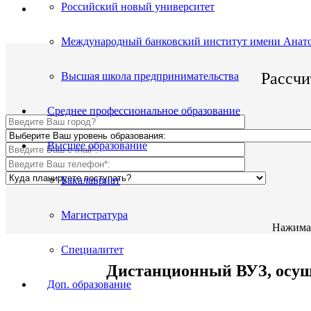
Российский новый университет
По окончании Вы получите диплом Гос. образца.
Международный банковский институт имени Анато
Рассчи
Высшая школа предпринимательства
Среднее профессиональное образование
Высшее образование
Бакалавриат
Магистратура
Нажимая
Специалитет
Дистанционный ВУЗ, осущ
Доп. образование