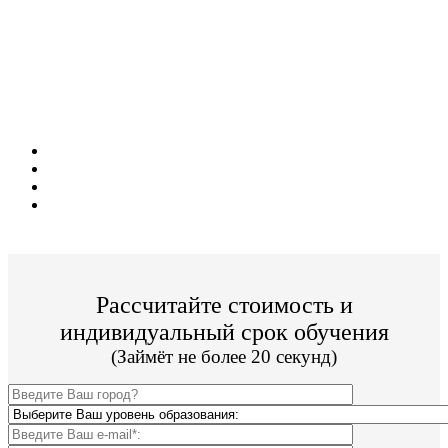
Поступите в престижный ВУЗ не выходя из
дома!
Специальные условия обучения для жителей
из г. Саров!
Поступить и учиться легко;
Цена от 18 000р./семестр обучения;
Престижный Московский ВУЗ;
По окончании Вы получите диплом Гос. образца.
Рассчитайте стоимость и
индивидуальный срок обучения
(Займёт не более 20 секунд)