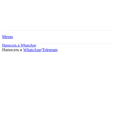
Меню
Написать в WhatsApp
Написать в
WhatsApp
/
Telegram
Высшее образование –
Психология
(Бакалавриат).
Дистанционное обучение!