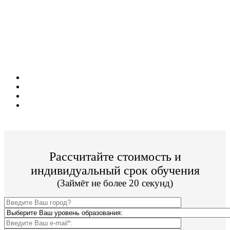
Поступите в престижный Колледж не
выходя из дома!
Специальные условия обучения для жителей
из г. Саров!
Поступить и учиться легко;
Цена от 12 500р./семестр обучения;
Престижный Колледж;
По окончании Вы получите диплом Гос. образца.
Рассчитайте стоимость и
индивидуальный срок обучения
(Займёт не более 20 секунд)