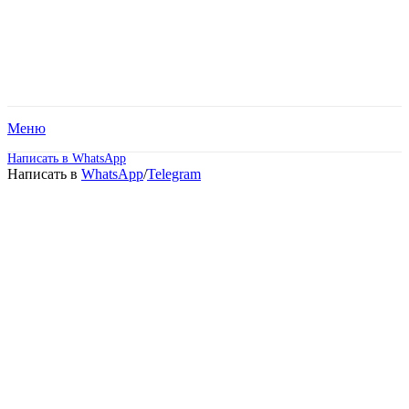
Меню
Написать в WhatsApp
Написать в
WhatsApp
/
Telegram
Среднее
профессиональное
образование – Реклама.
Дистанционное обучение!