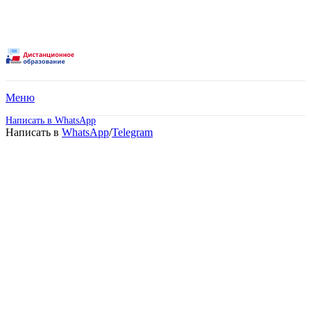
Меню
Написать в WhatsApp
Написать в
WhatsApp
/
Telegram
Высшее образование –
Строительство
(Бакалавриат).
Дистанционное обучение!