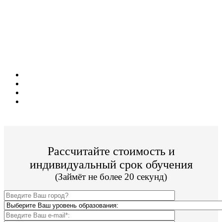
Поступите в престижный ВУЗ не выходя из
дома!
Специальные условия обучения для жителей
из г. Саров!
Поступить и учиться легко;
Цена от 19 800р./семестр обучения;
Престижный ВУЗ;
По окончании Вы получите диплом Гос. образца.
Рассчитайте стоимость и
индивидуальный срок обучения
(Займёт не более 20 секунд)