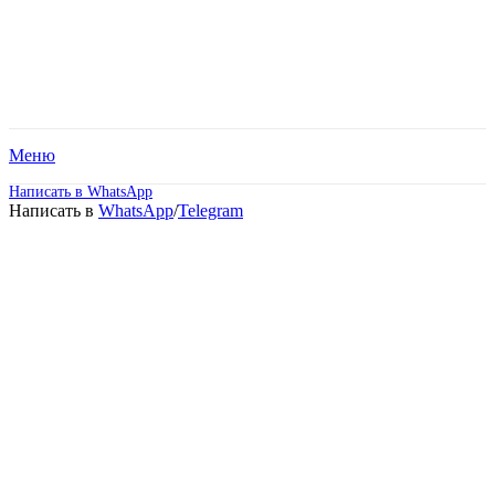
Меню
Написать в WhatsApp
Написать в
WhatsApp
/
Telegram
Высшее образование –
Технологии
транспортных процессов
(Бакалавриат).
Дистанционное обучение!