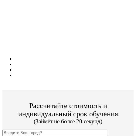
Поступите в престижный ВУЗ не выходя из
дома!
Специальные условия обучения для жителей
из г. Саров!
Поступить и учиться легко;
Цена от 35 000р/семестр обучения;
Престижный ВУЗ;
По окончании Вы получите диплом Гос. образца.
Рассчитайте стоимость и
индивидуальный срок обучения
(Займёт не более 20 секунд)