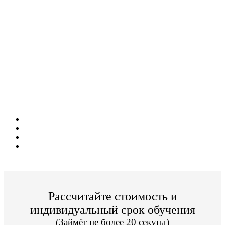
Дистанционное обучение!
Поступите в престижный Колледж не
выходя из дома!
Специальные условия обучения для жителей
из г. Саров!
Поступить и учиться легко;
Цена от 11 000р./семестр обучения;
Престижный Колледж;
По окончании Вы получите диплом Гос. образца.
Рассчитайте стоимость и
индивидуальный срок обучения
(Займёт не более 20 секунд)