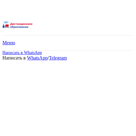
Меню
Написать в WhatsApp
Написать в
WhatsApp
/
Telegram
Среднее
профессиональное
образование – Земельно-
имущественные
отношения.