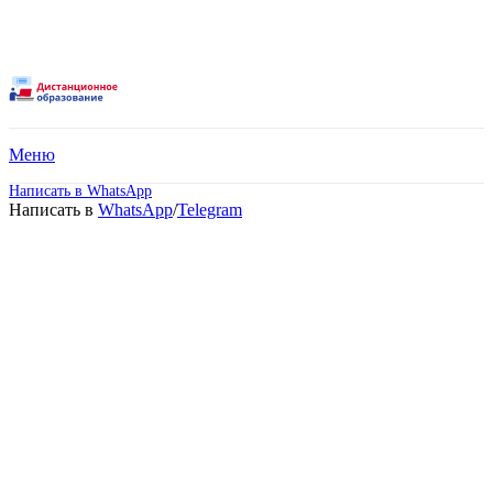
Меню
Написать в WhatsApp
Написать в
WhatsApp
/
Telegram
Высшее образование –
Финансы и кредит
(Магистратура).
Дистанционное обучение!