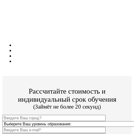
Поступите в престижный ВУЗ не выходя из
дома!
Специальные условия обучения для жителей
из г. Серпухов!
Поступить и учиться легко;
Цена от 29 000р./семестр обучения;
Престижный ВУЗ;
По окончании Вы получите диплом Гос. образца.
Рассчитайте стоимость и
индивидуальный срок обучения
(Займёт не более 20 секунд)