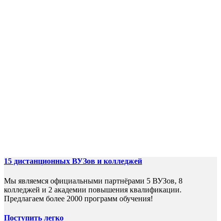
колледж с
дистанционной
формой обучения!
Процесс поступления займёт не
более 7 дней.
По окончании обучения Вы получите
диплом гос. образца!
Наши услуги для Вас 0руб.!
15 дистанционных ВУЗов и колледжей
Мы являемся официальными партнёрами 5 ВУЗов, 8
колледжей и 2 академии повышения квалификации.
Предлагаем более 2000 программ обучения!
Поступить легко