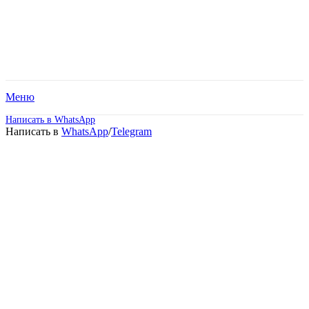
Меню
Написать в WhatsApp
Написать в
WhatsApp
/
Telegram
Поможем подобрать
программу обучения и
поступить в
престижный ВУЗ или