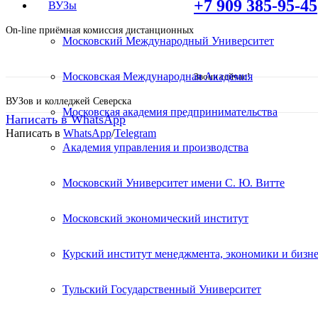
+7 909 385-95-45
ВУЗы
On-line приёмная комиссия дистанционных
Московский Международный Университет
Московская Международная Академия
Звони сейчас!
ВУЗов и колледжей Северска
Московская академия предпринимательства
Написать в WhatsApp
Написать в
WhatsApp
/
Telegram
Академия управления и производства
Высшее образование – Пед
Московский Университет имени С. Ю. Витте
Дистанционное обучение!
Московский экономический институт
Курский институт менеджмента, экономики и бизне
Поступите в престижный ВУЗ не выходя из д
Специальные условия обучения для жителей и
Тульский Государственный Университет