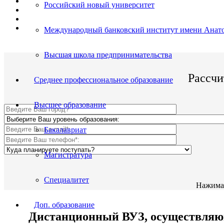
Поступить и учиться легко;
Российский новый университет
Цена от 23 000р./семестр обучения;
Престижный ВУЗ;
По окончании Вы получите диплом Гос. образца.
Международный банковский институт имени Анато
Высшая школа предпринимательства
Рассчи
Среднее профессиональное образование
Высшее образование
Бакалавриат
Магистратура
Специалитет
Нажимая
Доп. образование
Дистанционный ВУЗ, осуществляющи