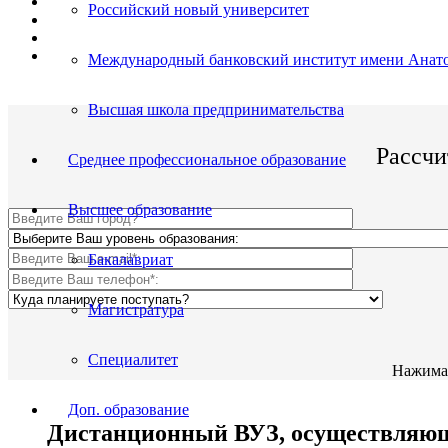
Поступить и учиться легко;
Российский новый университет
Цена от 23 000р./семестр обучения;
Престижный ВУЗ;
По окончании Вы получите диплом Гос. образца.
Международный банковский институт имени Анато
Высшая школа предпринимательства
Рассчи
Среднее профессиональное образование
Высшее образование
Бакалавриат
Магистратура
Специалитет
Нажимая
Доп. образование
Дистанционный ВУЗ, осуществляющий