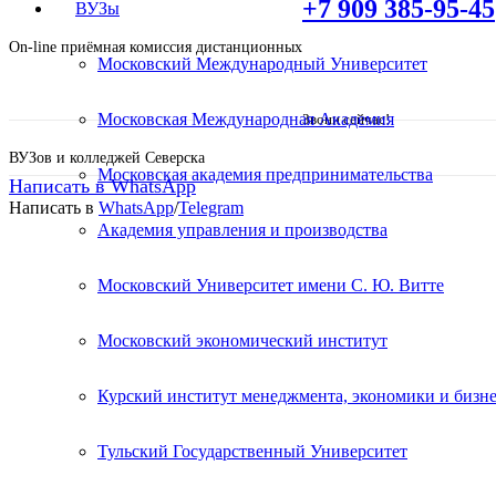
+7 909 385-95-45
ВУЗы
On-line приёмная комиссия дистанционных
Московский Международный Университет
Московская Международная Академия
Звони сейчас!
ВУЗов и колледжей Северска
Московская академия предпринимательства
Написать в WhatsApp
Написать в
WhatsApp
/
Telegram
Академия управления и производства
Высшее образование – Пси
Московский Университет имени С. Ю. Витте
Дистанционное обучение!
Московский экономический институт
Курский институт менеджмента, экономики и бизне
Поступите в престижный Московский ВУЗ не 
Специальные условия обучения для жителей и
Тульский Государственный Университет