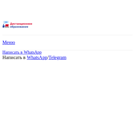
Меню
Написать в WhatsApp
Написать в
WhatsApp
/
Telegram
Высшее образование –
Сервис (Бакалавриат).
Дистанционное обучение!
Поступите в престижный ВУЗ не выходя из