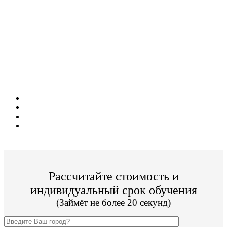
Поступите в престижный ВУЗ не выходя из
дома!
Специальные условия обучения для жителей
из г. Северск!
Поступить и учиться легко;
Цена от 21 000р./семестр обучения;
Престижный ВУЗ;
По окончании Вы получите диплом Гос. образца.
Рассчитайте стоимость и
индивидуальный срок обучения
(Займёт не более 20 секунд)