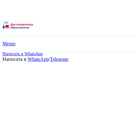
Меню
Написать в WhatsApp
Написать в
WhatsApp
/
Telegram
Высшее образование –
Техносферная
безопасность
(Магистратура).
Дистанционное обучение!