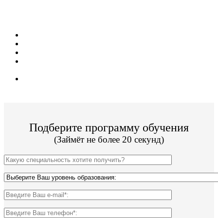
жителей из г. Зеленогорск!
Поступить и учиться легко;
10 программ подготовки;
Цена от 12 500р за семестр обучения;
Колледж имеет бессрочную лицензию и гос.
аккредитацию;
По окончании Вы получите диплом Гос. образца.
Подберите программу обучения
(Займёт не более 20 секунд)