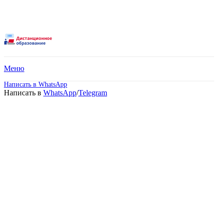
Меню
Написать в WhatsApp
Написать в
WhatsApp
/
Telegram
Международный
открытый колледж.
Дистанционное обучение!
Поступите в престижный колледж не выходя
из дома! Специальные условия обучения для