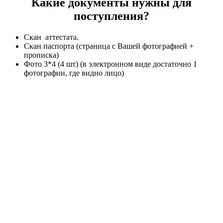
Какие документы нужны для
поступления?
Скан аттестата.
Скан паспорта (страница с Вашей фотографией +
прописка)
Фото 3*4 (4 шт) (в электронном виде достаточно 1
фотографии, где видно лицо)
Стоимость и сроки обучения
После 9 класса
Цена: от 12 500 р/семестр
Срок обучения: от 2 лет 3 месяцев.
После 11 класса
Цена: от 12 500 р/семестр
Срок обучения: от 1 года 3 месяцев.