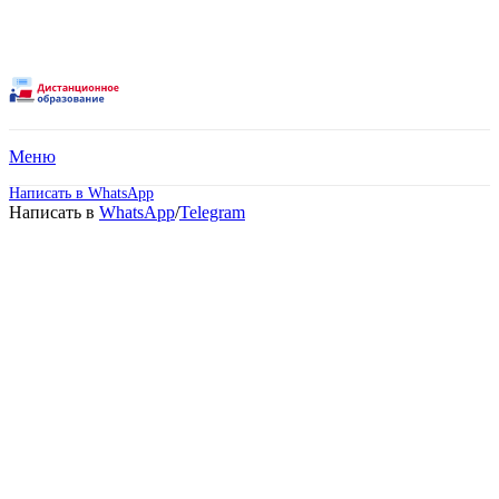
Меню
Написать в WhatsApp
Написать в
WhatsApp
/
Telegram
Среднее
профессиональное
образование –
Товароведение и
экспертиза качества