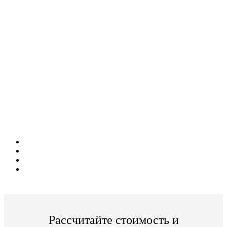
потребительских товаров.
Дистанционное обучение!
Поступите в престижный Колледж не
выходя из дома!
Специальные условия обучения для жителей
из г. Астрахань!
Поступить и учиться легко;
Цена от 20 000р./семестр обучения;
Престижный Московский Колледж;
По окончании Вы получите диплом Гос. образца.
Рассчитайте стоимость и