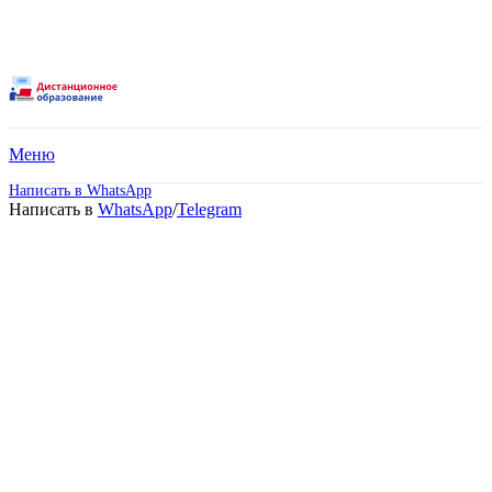
Меню
Написать в WhatsApp
Написать в
WhatsApp
/
Telegram
Высшее образование –
Журналистика
(Бакалавриат).
Дистанционное обучение!