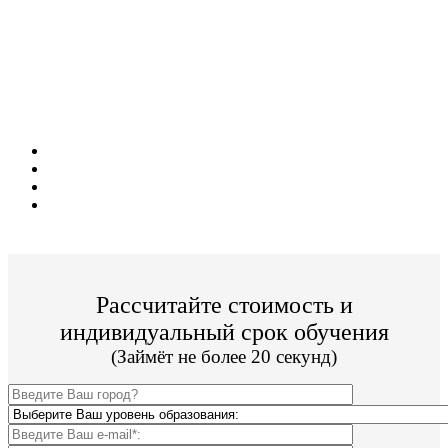
Поступите в престижный Московский ВУЗ
не выходя из дома!
Специальные условия обучения для жителей
из г. Астрахань!
Поступить и учиться легко;
Цена от 19 800р./семестр обучения;
Престижный ВУЗ;
По окончании Вы получите диплом Гос. образца.
Рассчитайте стоимость и
индивидуальный срок обучения
(Займёт не более 20 секунд)