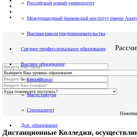
Поступить и учиться легко;
Российский новый университет
Цена от 12 500р./семестр обучения;
Престижный Колледж;
По окончании Вы получите диплом Гос. образца.
Международный банковский институт имени Анато
Высшая школа предпринимательства
Рассчи
Среднее профессиональное образование
Высшее образование
Бакалавриат
Магистратура
Специалитет
Нажимая
Доп. образование
Дистанционные Колледжи, осуществляющ