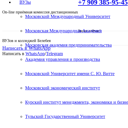
+7 909 385-95-45
ВУЗы
On-line приёмная комиссия дистанционных
Московский Международный Университет
Московская Международная Академия
Звони сейчас!
ВУЗов и колледжей Белебея
Московская академия предпринимательства
Написать в WhatsApp
Написать в
WhatsApp
/
Telegram
Академия управления и производства
Среднее профессиональное
Московский Университет имени С. Ю. Витте
логистике. Дистанционное
Московский экономический институт
Курский институт менеджмента, экономики и бизне
Поступите в престижный Колледж не выходя 
Специальные условия обучения для жителей и
Тульский Государственный Университет