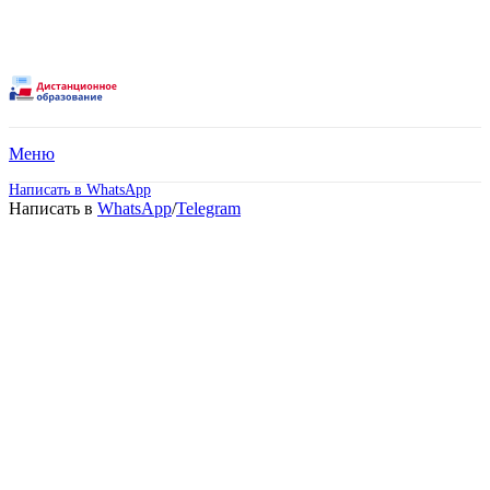
Меню
Написать в WhatsApp
Написать в
WhatsApp
/
Telegram
Среднее
профессиональное
образование –
Товароведение и
экспертиза качества