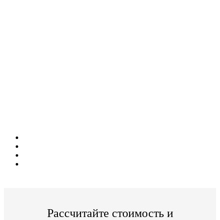
потребительских товаров.
Дистанционное обучение!
Поступите в престижный Колледж не
выходя из дома!
Специальные условия обучения для жителей
из г. Одинцово!
Поступить и учиться легко;
Цена от 20 000р./семестр обучения;
Престижный Московский Колледж;
По окончании Вы получите диплом Гос. образца.
Рассчитайте стоимость и