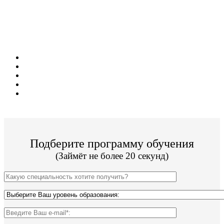
Поступите в престижный колледж не выходя
из дома! Специальные условия обучения для
жителей из г. Йошкар-Ола!
Поступить и учиться легко;
2 программы подготовки;
Цена от 12 500р за семестр обучения;
Колледж имеет действующую лицензию;
По окончании Вы получите диплом Гос. образца.
Подберите программу обучения
(Займёт не более 20 секунд)