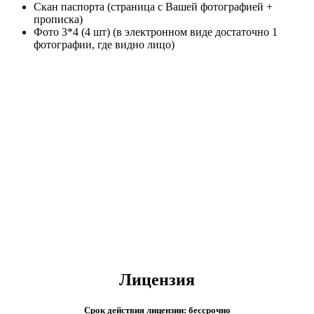
Скан паспорта (страница с Вашей фотографией +
прописка)
Фото 3*4 (4 шт) (в электронном виде достаточно 1
фотографии, где видно лицо)
Стоимость и сроки обучения
После 9 класса
Цена: от 12 500 р/семестр
Срок обучения: от 3 лет 9 месяцев.
После 11 класса
Цена: от 12 500 р/семестр
Срок обучения: от 2 лет 9 месяцев.
Лицензия
Срок действия лицензии: бессрочно