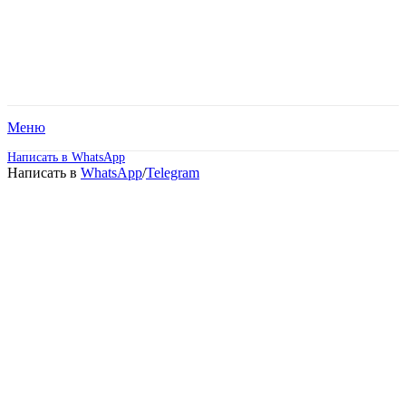
Меню
Написать в WhatsApp
Написать в
WhatsApp
/
Telegram
Международный
политехнический
колледж. Дистанционное
обучение!