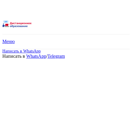
Меню
Написать в WhatsApp
Написать в
WhatsApp
/
Telegram
Высшее образование –
Бизнес-информатика
(Бакалавриат).
Дистанционное обучение!