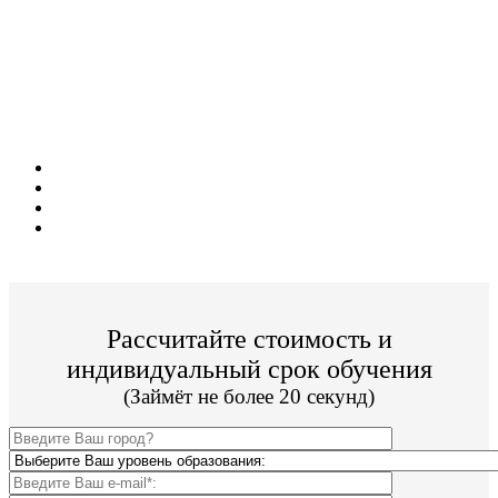
Поступите в престижный ВУЗ не выходя из
дома!
Специальные условия обучения для жителей
из г. Ногинск!
Поступить и учиться легко;
Цена от 18 000р./семестр обучения;
Престижный Московский ВУЗ;
По окончании Вы получите диплом Гос. образца.
Рассчитайте стоимость и
индивидуальный срок обучения
(Займёт не более 20 секунд)