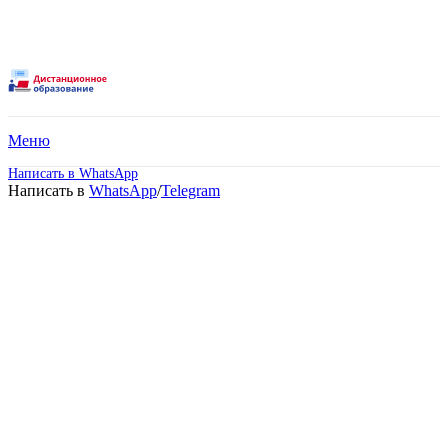
Меню
Написать в WhatsApp
Написать в
WhatsApp
/
Telegram
Московский Университет
имени С. Ю. Витте.
Дистанционное обучение!
Поступите в престижный Московский ВУЗ
не выходя из дома! Специальные условия