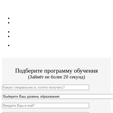
обучения для жителей из г. Ногинск!
Поступить и учиться легко;
14 программ подготовки бакалавриата, специалитета и
магистратуры;
Цена от 33 000р за семестр обучения;
ВУЗ имеет действующую лицензию и гос.
аккредитацию;
По окончании Вы получите диплом Гос. образца.
Подберите программу обучения
(Займёт не более 20 секунд)