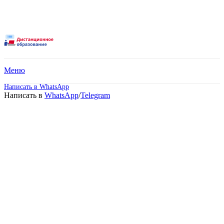
Меню
Написать в WhatsApp
Написать в
WhatsApp
/
Telegram
Российский новый
университет.
Дистанционное обучение!
Поступите в престижный Московский ВУЗ
не выходя из дома! Специальные условия