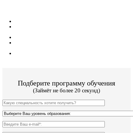
обучения для жителей из г. Ногинск!
Поступить и учиться легко;
14 программ подготовки бакалавриата, специалитета и
магистратуры;
Цена от 23 000р за семестр обучения;
ВУЗ имеет действующую лицензию и гос.
аккредитацию;
По окончании Вы получите диплом Гос. образца.
Подберите программу обучения
(Займёт не более 20 секунд)