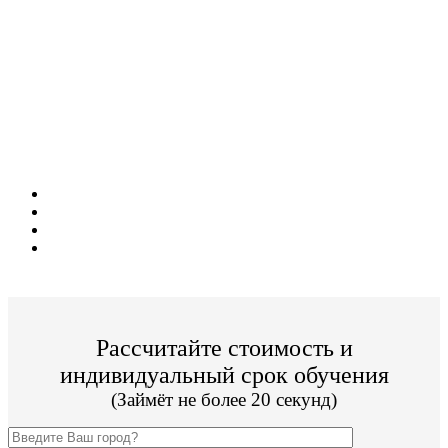
Поступите в престижный ВУЗ не выходя из
дома!
Специальные условия обучения для жителей
из г. Зеленогорск!
Поступить и учиться легко;
Цена от 19 800р./семестр обучения;
Престижный ВУЗ;
По окончании Вы получите диплом Гос. образца.
Рассчитайте стоимость и
индивидуальный срок обучения
(Займёт не более 20 секунд)