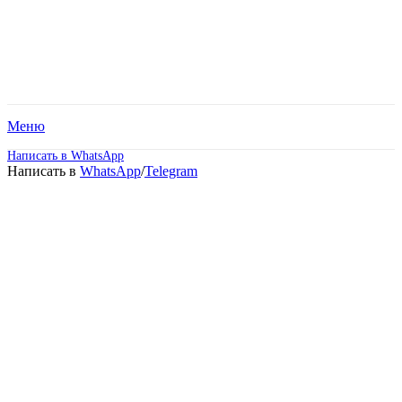
Меню
Написать в WhatsApp
Написать в
WhatsApp
/
Telegram
Высшее образование –
Информатика и
вычислительная техника
(Бакалавриат).
Дистанционное обучение!