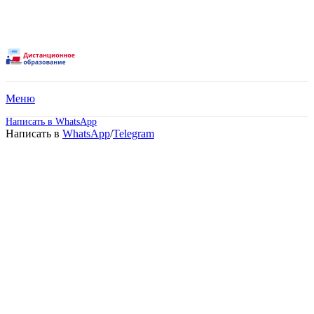
Меню
Написать в WhatsApp
Написать в
WhatsApp
/
Telegram
Дистанционное обучение
в техникуме после 11
класса в Александрове!
Срок обучения от 2 лет 5 месяцев.
Поступите без вступительных испытаний и